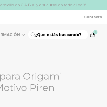
ilio en C.A.B.A. y a sucursal en todo el país!
Contacto
0
ORMACIÓN
 para Origami
Motivo Piren
0