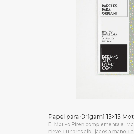
Papel para Origami 15×15 Mot
El Motivo Piren complementa al Mo
nieve. Lunares dibujados a mano. La