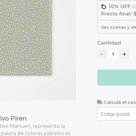
10% OFF
c
Precio final:
$
Ver cuotas y 
Cantidad
1
Calculá el co
ivo Piren
tivo Mahuen, representa la
 paleta de colores pasteles es