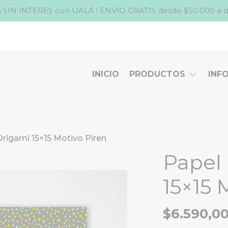
 SIN INTERES con UALÁ ! ENVÍO GRATIS desde $50.000 a domic
INICIO
PRODUCTOS
INF
Origami 15×15 Motivo Piren
Papel
15×15 
$6.590,0